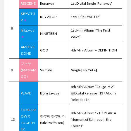
RESCENE
Runaway
1st Digital Single ’Runaway‘
KEYVITU
KEYVITUP
1st EP “KEYVITUP”
P
★
8
hrtz.wav
1st Mini Album “The First
NINETEEN
★
Wave”
AMPERS
GOD
4th Mini Album – DEFINITION
&ONE
ファサ
9
(MAMAM
So Cute
Single [So Cute]
OO)
4th Mini Album “Caligo Pt.2”
PLAVE
Born Savage
※Digital Release : 13 / Album
Release : 14
TOMORR
8th Mini Album “7TH YEAR: A
OW X
하루에 하루만 더
13
Moment of Stillness in the
TOGETH
(Stick With You)
Thorns”
ER