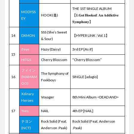
THE 1ST SINGLE ALBUM
MODYSS
HOOK(훜)
【𝟏.𝐆𝐨𝐭 𝐇𝐨𝐨𝐤𝐞𝐝: 𝐀𝐧 𝐀𝐝𝐝𝐢𝐜𝐭𝐢𝐯𝐞
EY
𝐒𝐲𝐦𝐩𝐡𝐨𝐧𝐲】
SSS (She’s Sweet
14
DXMON
【HYPER LINK : Vol.1】
& Sour)
ifeye
Hazy (Daisy)
3rd EP [As if]
15
HITGS
Cherry Blossom
“Cherry Blossom”
フィイン
The Symphony of
16
(MAMAM
SINGLE [adagio]
Fxxkboys
OO)
Xdinary
Voyager
8th Mini Album <DEAD AND>
Heroes
17
Yves
NAIL
4th EP [NAIL]
テヨン
Rock Solid (Feat.
Rock Solid (Feat. Anderson
(NCT)
Anderson .Paak)
.Paak)