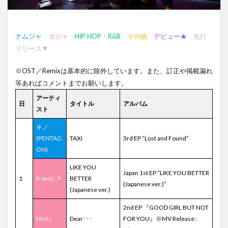
ナムジャ
ヨジャ
HIP HOP・R&B
その他
デビュー★
先行
リリース▼
※OST／Remixは基本的に除外しています。また、訂正や掲載漏れ
等あればコメントまでお願いします。
アーティ
日
タイトル
アルバム
スト
キノ
(PENTAG
TAXI
3rd EP “Lost and Found”
ON)
LIKE YOU
Japan 1st EP “LIKE YOU BETTER
1
fromis_9
BETTER
(Japanese ver.)”
(Japanese ver.)
2nd EP 『GOOD GIRL BUT NOT
NiziU
Dear･･･
FOR YOU』※MV Release :