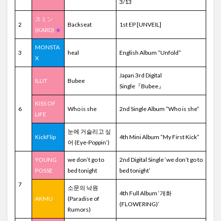
3/13
スミン
2
Backseat
1st EP [UNVEIL]
(KARD)
★
MONSTA
3
heal
English Album “Unfold”
X
Japan 3rd Digital
ILLIT
Bubee
Single『Bubee』
KISS OF
6
Who is she
2nd Single Album “Who is she”
LIFE
눈에 거슬리고 싶
KickFlip
4th Mini Album “My First Kick”
어 (Eye-Poppin’)
YOUNG
we don’t go to
2nd Digital Single ‘we don’t go to
POSSE
bed tonight
bed tonight’
7
소문의 낙원
4th Full Album ‘개화
AKMU
(Paradise of
(FLOWERING)’
Rumors)