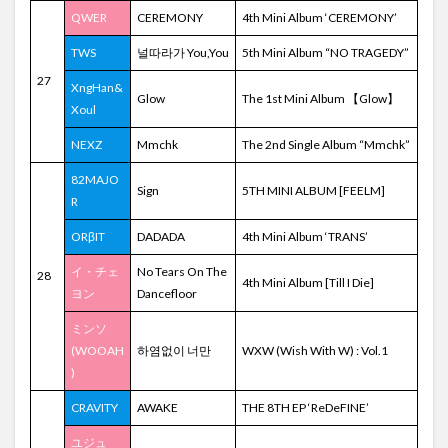
QWER
CEREMONY
4th Mini Album ‘CEREMONY’
TWS
널따라가 You,You
5th Mini Album “NO TRAGEDY”
27
XngHan&
Glow
The 1st Mini Album 【Glow】
Xoul
NEXZ
Mmchk
The 2nd Single Album “Mmchk”
82MAJO
Sign
5TH MINI ALBUM [FEELM]
R
ORβIT
DADADA
4th Mini Album ‘TRANS’
イ・チェ
No Tears On The
28
4th Mini Album [Till I Die]
ヨン
Dancefloor
ミンソ
(WOOAH
하염없이 너만
WXW (Wish With W) : Vol.1
)
CRAVITY
AWAKE
THE 8TH EP ‘ReDeFINE’
ユジュ