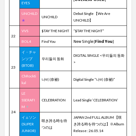
EYES
UNCHILD
Debut Single 【We Are
UNCHILD
★
UNCHILD】
VVS
$TAY THE NIGHT
“$TAY THE NIGHT”
22
BOL4
Find You
𝖭𝖾𝗐 𝖲𝗂𝗇𝗀𝗅𝖾 [𝗙𝗶𝗻𝗱 𝗬𝗼𝘂]
イ・チャ
DIGITAL SINGLE <우리들의 동화
ンソプ
우리들의 동화
>
(BTOB)
23
ChRockti
나비 (奈祕)
Digital Single “나비 (奈祕)”
kal
LE
SSERAFI
CELEBRATION
Lead Single ‘CELEBRATION’
M
▼
24
イェソン
JAPAN 2nd FULL ALBUM 【咲
咲き誇る時を待
(SUPER
き誇る時を待つのは】※Album
つのは
JUNIOR)
Release : 26.05.14