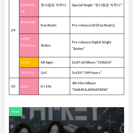
(GFRIEN
첫사랑은 저주다
Special Single “첫사랑은 저주다”
D)
Keyveatz
Key Beats
Pre-release DS [Key Beats]
▼
29
H//PE
Pre-release Digital Single
Princess
Stolen
“Stolen”
▼
LUCY
All Ages
2nd Full Album “Childish”
SOYOU
Girl
3rd EP “Off Hours”
4th Mini Album
30
ILLIT
It’s Me
“MAMIHLAPINATAPAI”
Prev