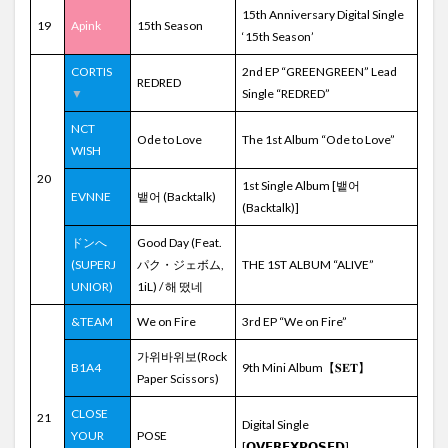
15th Anniversary Digital Single
19
Apink
15th Season
‘15th Season’
CORTIS
2nd EP “GREENGREEN” Lead
REDRED
▼
Single “REDRED”
NCT
Ode to Love
The 1st Album “Ode to Love”
WISH
20
1st Single Album [뱉어
EVNNE
뱉어 (Backtalk)
(Backtalk)]
ドンへ
Good Day (Feat.
(SUPERJ
パク・ジェボム,
THE 1ST ALBUM “ALIVE”
UNIOR)
1iL) / 해 떴네
&TEAM
We on Fire
3rd EP “We on Fire”
가위바위보(Rock
B1A4
9th Mini Album【𝐒𝐄𝐓】
Paper Scissors)
CLOSE
21
Digital Single
YOUR
POSE
[𝗢𝗩𝗘𝗥𝗘𝗫𝗣𝗢𝗦𝗘𝗗]